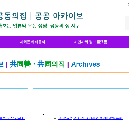
사회문제 배움터
시민사회 정보 플랫폼
브
|
共
同善
・共
同의집
|
Archives
광화문 도착 기자회
2026.4.5, 평화가 여러분과 함께! 알렐루야!