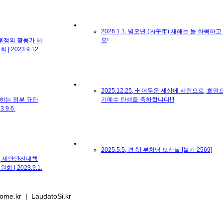
2026.1.1, 병오년 (丙午年) 새해는 늘 화목하
후정의 활동가 체
요!
 2023.9.12.
2025.12.25, ✢ 어두운 세상에 사랑으로, 희
압하는 정부 규탄
기예수 탄생을 축하합니다!!!
9.6.
2025.5.5, 경축! 부처님 오신날 [불기 2569]
벌, 재안안전대책
| 2023.9.1.
me.kr | LaudatoSi.kr
2025.4.20, ✢ 예수님 부활은 사랑입니다. 알렐
 923기후정의행진