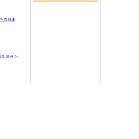
고 건강하세
망으로 오신 아
루야!