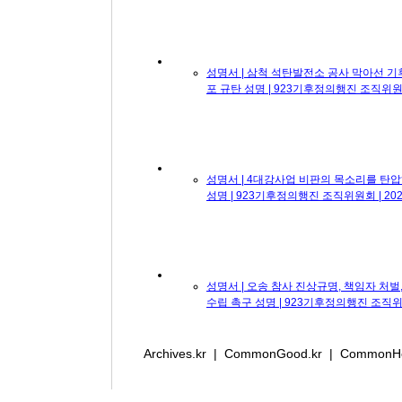
성명서 | 삼척 석탄발전소 공사 막아선 기
포 규탄 성명 | 923기후정의행진 조직위원회 |
성명서 | 4대강사업 비판의 목소리를 탄
성명 | 923기후정의행진 조직위원회 | 2023.
성명서 | 오송 참사 진상규명, 책임자 처
수립 촉구 성명 | 923기후정의행진 조직위원회 
Archives.kr | CommonGood.kr | CommonHo
성명서 | 녹색연합 압수수색 규탄 성명 |